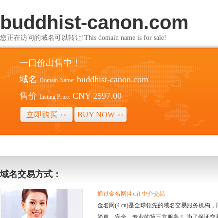
buddhist-canon.com
您正在访问的域名可以转让!This domain name is for sale!
一口价出售中！
域名
buddhist-canon.com
Domain Name:
售价
CNY 2597.00
Listing Price:
立即购买
BUY NOW
>>
>>
域名交易方式：
通过金名网(4.cn) 中介交易
金名网(4.cn)是全球领先的域名交易服务机
简单、安全、专业的第三方服务！ 为了保证交