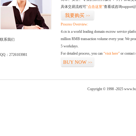
具体交易流程可
“点击这里”
查看或咨询support@
我要购买
>>
Process Overview:
4.cn is a world leading domain escrow service plat
million RMB transaction volume every year. We promi
联系我们
5 workdays.
For detailed process, you can
“visit here”
or contact
QQ：2726103981
BUY NOW
>>
Copyright © 1998 -2025 www.bud