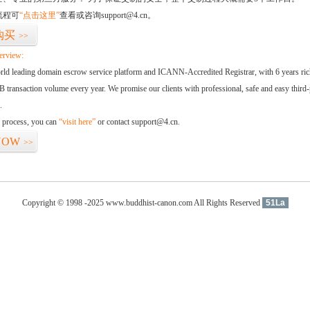
流程可
“点击这里”
查看或咨询support@4.cn。
购买
>>
erview:
orld leading domain escrow service platform and ICANN-Accredited Registrar, with 6 years ri
 transaction volume every year. We promise our clients with professional, safe and easy third-
.
d process, you can
“visit here”
or contact support@4.cn.
NOW
>>
Copyright © 1998 -2025 www.buddhist-canon.com All Rights Reserved
51La