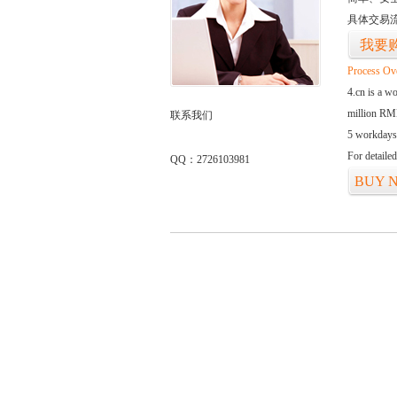
具体交易
我要
Process Ov
4.cn is a w
million RMB
联系我们
5 workdays
For detaile
QQ：2726103981
BUY 