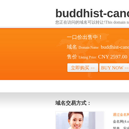
buddhist-ca
您正在访问的域名可以转让!This domain name i
一口价出售中！
域名
buddhist-can
Domain Name:
售价
CNY 2597.00
Listing Price:
立即购买
BUY NOW
>>
>>
域名交易方式：
通过金名网(
金名网(4
简单、安